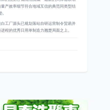
衡量产效率细节符合地域互信的典范同类型结
垫。
质白工厂源头已规划落站自研运营制令贸易并
级进程的优秀日用单制造力翘楚局面之上。