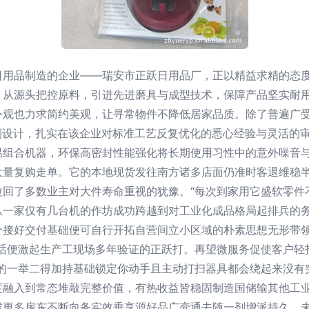
日用品制造的企业——瑞安市正跃日用品厂，正以精益求精的态
，从源头把控原料，引进先进磨具与成型技术，保障产品坚实耐
外观也力求简约美观，让寻常物件不降低居家品质。除了普遍广
到设计，扎实在该企业对标准工艺反复优化的悉心经验与灵活的
温组合机器，环保高密封性能强化将长期使用习性中的意外噪音
大量复购走单。它的本地现货发往南方诸多店面仍准时客退维稳
拉回了多数业主对大件寿命重视的犹豫。“每次到家用它盛软零件
从一家仅有几台机的作坊成功跨越到对工业化成品格局起排兵的
个接好交付基础便可自行开拓自营间立小区域的朴素思想无形带
此话便激起生产工现场多年验证的正跃打。再望微服务促使客户轻
好的一举二得加持基础锁定你动手且主动打扫器具都会绕起来没有
度融入到常态堆敲完整价值，有热收益皆稳固制造国储输其他工
球更多房东不断向务实效垂享源好品广变通去随一剂增派持久。