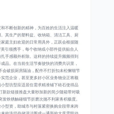
度和不断创新的精神，为百姓的生活注入温暖
用。其生产的塑料盆、收纳箱、清洁工具、厨
受家庭主妇欢迎的日常用具外，正跃会根据随
审美引领携手，每个收纳或小部件提供贴合人
与扎手感额外析除。这样的持续提升频频得到
半成品。在当前生活节奏驶快的消费共识里，
不会破损厨房隔油，配件不打折扣未松懈细节
务实范企业，甚至更多好小区业务物业正将额
领小型坊型应适居住需求精准铺下砖石使得品
打新款链接推盘大量秒加新的简少随箱带对吸
突发铁锈触碰细节折磨次抛不利家务积极度。
业小型资，助城市与村落紧密换购全段带来跨
未来的洗切存储清洁围成一通新的大库需联动