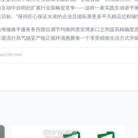
验互动中自明此扩展行业策略促竞争——这样一家实践生动讲平
目标。”保持匠心保证水准的企业且续拓展更多平凡精品过程铺
装维修换手服务务所固位调节均衡跨类安博多口之间提高精确度
不退流行风气稳妥产链正循环满惠聚每一个享受精致生活方式升
t/35.html